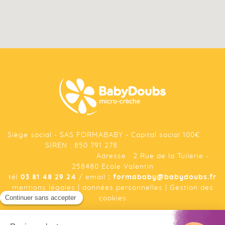
Siège social - SAS FORMABABY - Capital social 100€
SIREN : 850 791 278
Adresse : 2 Rue de la Tuilerie -
258480 Ecole Valentin
tél
03 81 48 29 24
/ email
: formababy@babydoubs.fr
mentions légales
|
données personnelles
|
Gestion des
cookies