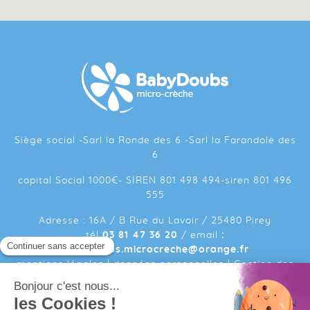
Siège social -Sarl la Ronde des 6 -Sarl la Farandole des
6
capital Social 1000€- SIREN 801 498 494-siren 801 496
555
Adresse : 16A / B Rue du Lavoir / 25480 Pirey
tél
03 81 47 36 20
/ email
:
babydoubs.microcreche@orange.fr
mentions légales
|
données personnelles
|
Gestion des
cookies